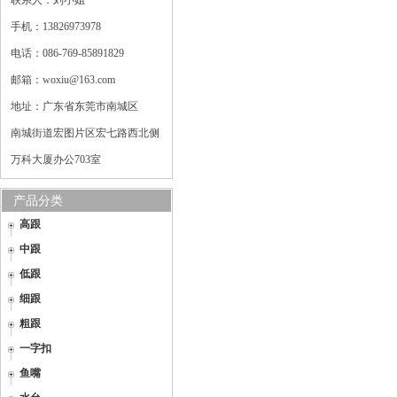
联系人：刘小姐
手机：13826973978
电话：086-769-85891829
邮箱：woxiu@163.com
地址：广东省东莞市南城区
南城街道宏图片区宏七路西北侧
万科大厦办公703室
产品分类
高跟
中跟
低跟
细跟
粗跟
一字扣
鱼嘴