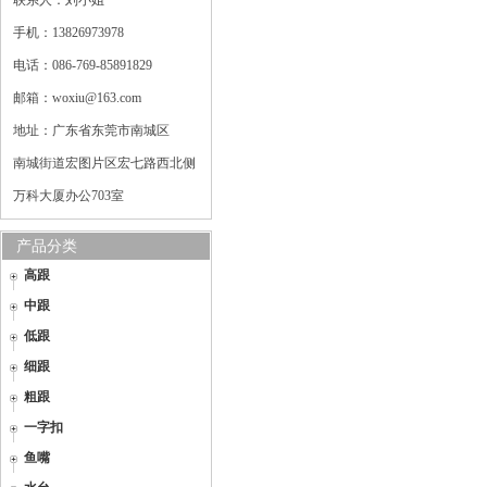
联系人：刘小姐
手机：13826973978
电话：086-769-85891829
邮箱：woxiu@163.com
地址：广东省东莞市南城区
南城街道宏图片区宏七路西北侧
万科大厦办公703室
产品分类
高跟
中跟
低跟
细跟
粗跟
一字扣
鱼嘴